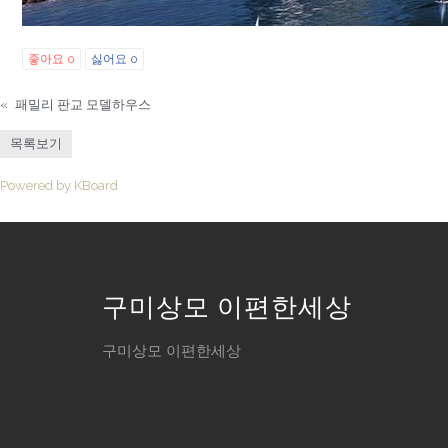
좋아요
0
싫어요
0
«
패밀리 판교 모델하우스
목록보기
Powered by KBoard
구미상모 이편한세상
구미상모 이편한세상